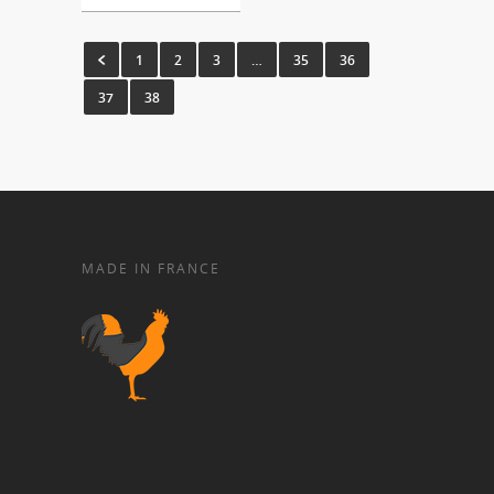
1
2
3
…
35
36
37
38
MADE IN FRANCE