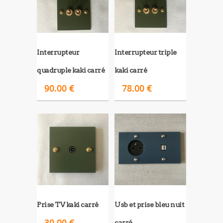
Interrupteur
Interrupteur triple
quadruple kaki carré
kaki carré
90.00
€
78.00
€
Prise TV kaki carré
Usb et prise bleu nuit
30.00
€
carré