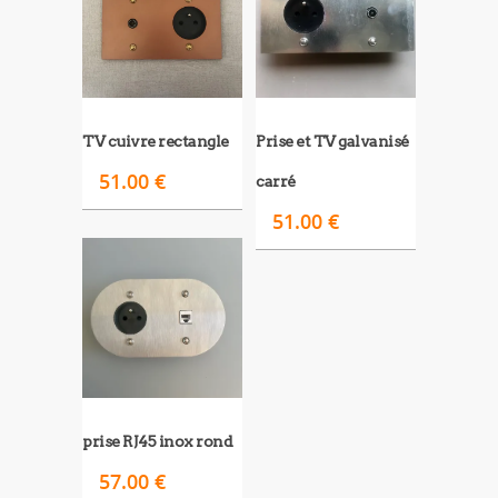
TV cuivre rectangle
Prise et TV galvanisé
51.00
€
carré
51.00
€
prise RJ45 inox rond
57.00
€