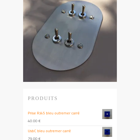
PRODUITS
Prise RJ45 bleu outremer carré
40.00
€
UsbC bleu outremer carré
79.00
€