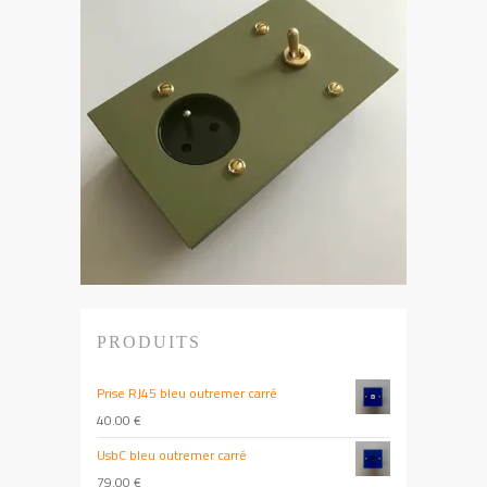
PRODUITS
Prise RJ45 bleu outremer carré
40.00
€
UsbC bleu outremer carré
79.00
€