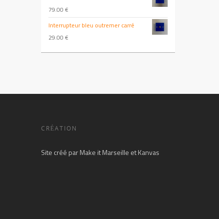
79.00
€
Interrupteur bleu outremer carré
29.00
€
CRÉATION
Site créé par
Make it Marseille
et
Kanvas