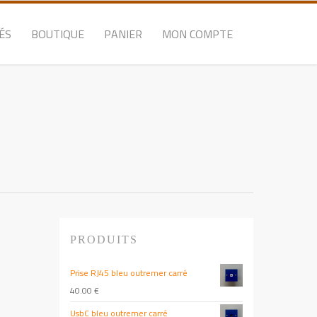
ÉS
BOUTIQUE
PANIER
MON COMPTE
PRODUITS
Prise RJ45 bleu outremer carré
40.00
€
UsbC bleu outremer carré