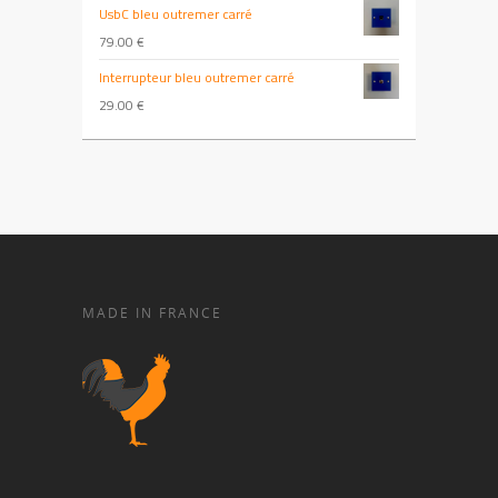
UsbC bleu outremer carré
79.00
€
Interrupteur bleu outremer carré
29.00
€
MADE IN FRANCE