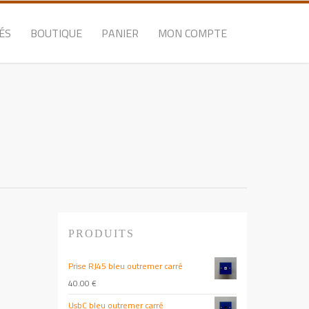
ÉS
BOUTIQUE
PANIER
MON COMPTE
PRODUITS
Prise RJ45 bleu outremer carré
40.00
€
UsbC bleu outremer carré