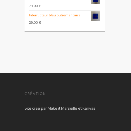
79.00
€
Interrupteur bleu outremer carré
29.00
€
CRÉATION
Site créé par
Make it Marseille
et
Kanvas