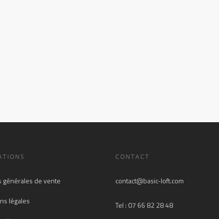
ATIONS
CONTACT
s générales de vente
contact@basic-loft.com
ns légales
Tel : 07 66 82 28 48