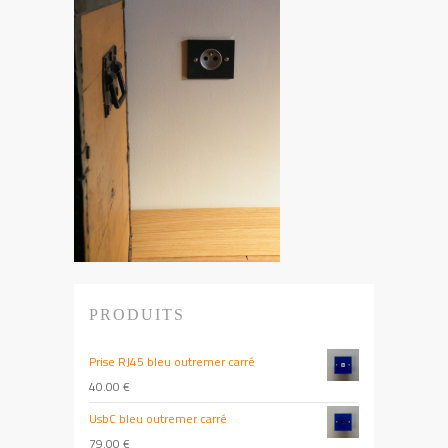
PRODUITS
Prise RJ45 bleu outremer carré
40.00
€
UsbC bleu outremer carré
79.00
€