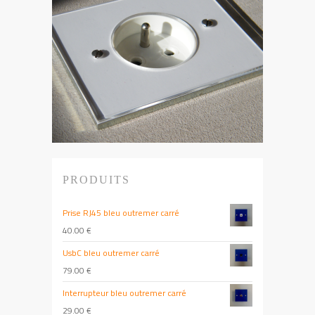
PRODUITS
Prise RJ45 bleu outremer carré
40.00
€
UsbC bleu outremer carré
79.00
€
Interrupteur bleu outremer carré
29.00
€