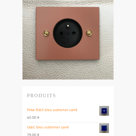
PRODUITS
Prise RJ45 bleu outremer carré
40.00
€
UsbC bleu outremer carré
79.00
€