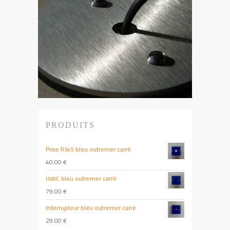
PRODUITS
Prise RJ45 bleu outremer carré
40.00
€
UsbC bleu outremer carré
79.00
€
Interrupteur bleu outremer carré
29.00
€