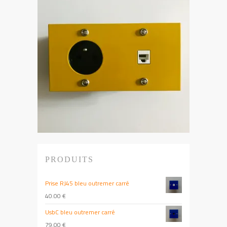
PRODUITS
Prise RJ45 bleu outremer carré
40.00
€
UsbC bleu outremer carré
79.00
€