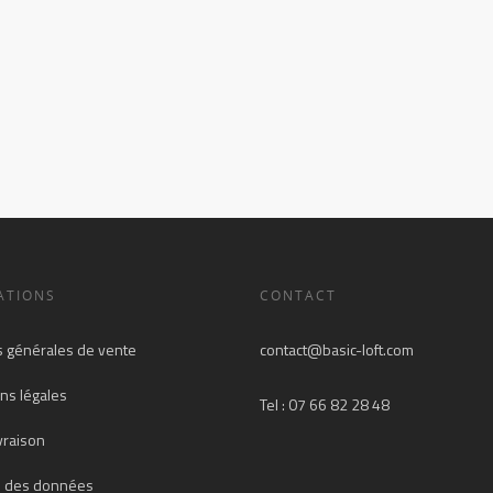
ATIONS
CONTACT
s générales de vente
contact@basic-loft.com
ns légales
Tel : 07 66 82 28 48
ivraison
n des données