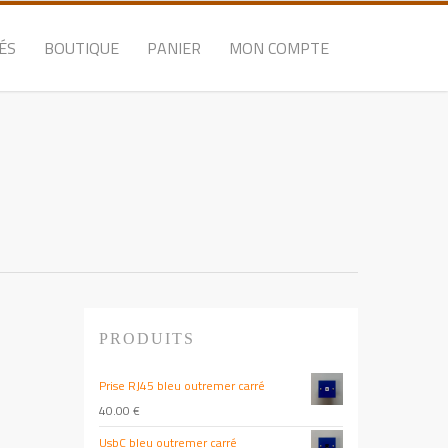
ÉS
BOUTIQUE
PANIER
MON COMPTE
PRODUITS
Prise RJ45 bleu outremer carré
40.00
€
UsbC bleu outremer carré