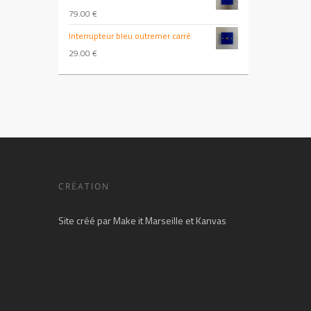
79.00
€
Interrupteur bleu outremer carré
29.00
€
CRÉATION
Site créé par
Make it Marseille
et
Kanvas