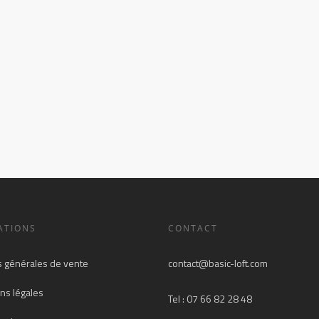
ATIONS
CONTACT
s générales de vente
contact@basic-loft.com
ns légales
Tel : 07 66 82 28 48