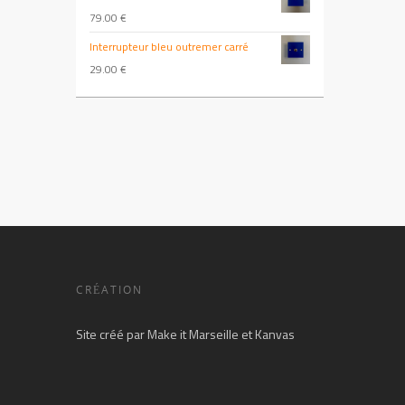
79.00
€
Interrupteur bleu outremer carré
29.00
€
CRÉATION
Site créé par
Make it Marseille
et
Kanvas