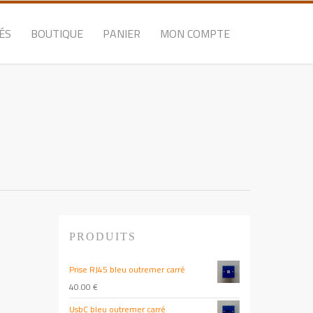
ÉS
BOUTIQUE
PANIER
MON COMPTE
PRODUITS
Prise RJ45 bleu outremer carré
40.00
€
UsbC bleu outremer carré