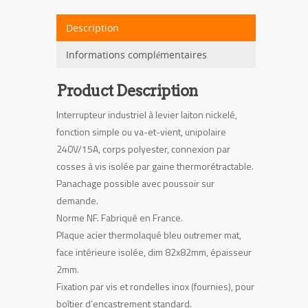
bleu
outremer
Description
carré
Informations complémentaires
Product Description
Interrupteur industriel à levier laiton nickelé,
fonction simple ou va-et-vient, unipolaire
240V/15A, corps polyester, connexion par
cosses à vis isolée par gaine thermorétractable.
Panachage possible avec poussoir sur
demande.
Norme NF. Fabriqué en France.
Plaque acier thermolaqué bleu outremer mat,
face intérieure isolée, dim 82x82mm, épaisseur
2mm.
Fixation par vis et rondelles inox (fournies), pour
boîtier d’encastrement standard.