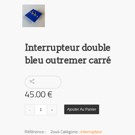
Interrupteur double
bleu outremer carré
45.00
€
quantité
Ajouter Au Panier
de
Interrupteur
double
UGS :
2ou4
Catégorie :
interrupteur