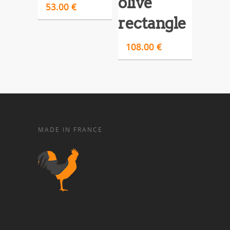
olive
53.00
€
rectangle
108.00
€
MADE IN FRANCE