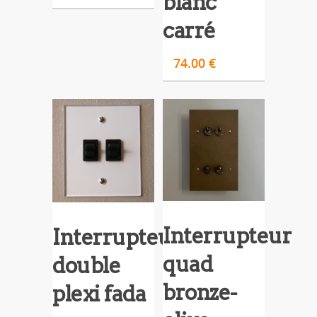
blanc
carré
74.00
€
Interrupteur
Interrupteur
quad
double
bronze-
plexi fada