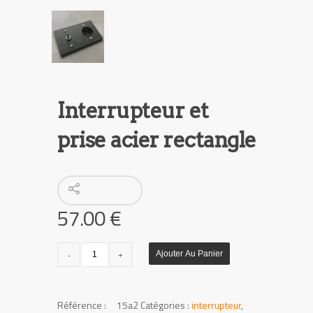
Interrupteur et
prise acier rectangle
57.00
€
quantité
Ajouter Au Panier
de
Interrupteur
et
UGS :
15a2
Catégories :
interrupteur
,