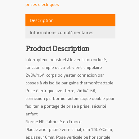
prise
prises électriques
acier
rectangle
Description
Informations complémentaires
Product Description
Interrupteur industriel à levier laiton nickelé,
fonction simple ou va-et-vient, unipolaire
240V/15A, corps polyester, connexion par
cosses à vis isolée par gaine thermorétractable.
Prise électrique avec terre, 240V/16A,
connexion par bornier automatique double pour
faciliter le pontage de prise à prise, sécurité
enfant.
Norme NF. Fabriqué en France.
Plaque acier patiné vernis mat, dim 150x90mm,
épaisseur 6mm. Pose verticale ou horizontale.