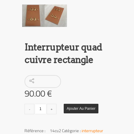
Interrupteur quad
cuivre rectangle
90.00
€
quantité
Ajouter Au Panier
de
Interrupteur
quad
UGS :
14cu2
Catégorie :
interrupteur