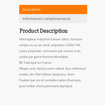
cuivre
rectangle
Description
Informations complémentaires
Product Description
Interrupteur industriel à levier laiton, fonction
simple ou va-et-vient, unipolaire 240V/15A,
corps polyester, connexion par cosses à vis
isolée par gaine thermorétractable.
NF. Fabriqué en France.
Plaque acier époxy cuivre satiné, face intérieure
isolée, dim 90x150mm, épaisseur 2mm.
Fixation par vis et rondelles laiton (fournies),
pour boîtier d’encastrement standard.