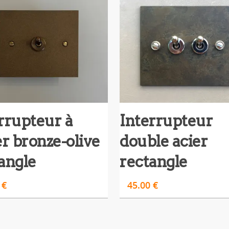
rrupteur à
Interrupteur
er bronze-olive
double acier
angle
rectangle
0
€
45.00
€