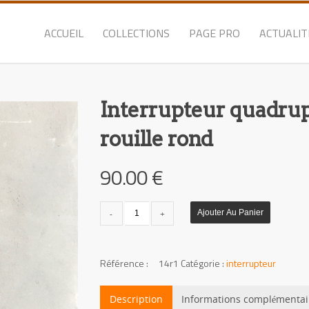
ACCUEIL
COLLECTIONS
PAGE PRO
ACTUALIT
Interrupteur quadru
rouille rond
90.00
€
quantité
Ajouter Au Panier
de
Interrupteur
quadruple
UGS :
14r1
Catégorie :
interrupteur
rouille
rond
Description
Informations complémentai