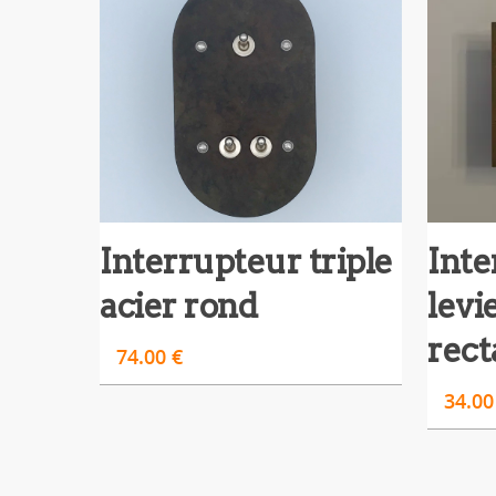
Interrupteur triple
Inte
acier rond
levi
rect
74.00
€
34.0