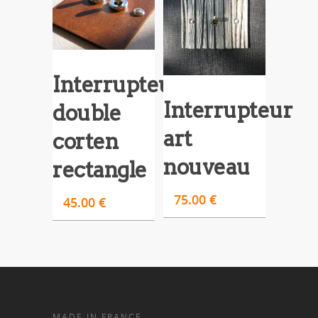
Interrupteur
Interrupteur
double
art
corten
nouveau
rectangle
75.00
€
45.00
€
MADE IN FRANCE