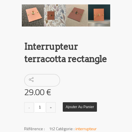
Interrupteur
terracotta rectangle
29.00
€
quantité
Ajouter Au Panier
de
Interrupteur
terracotta
UGS :
1t2
Catégorie :
interrupteur