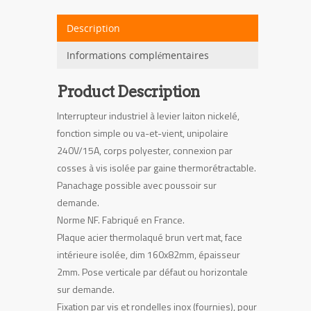
brun
vert
Description
carré
Informations complémentaires
Product Description
Interrupteur industriel à levier laiton nickelé,
fonction simple ou va-et-vient, unipolaire
240V/15A, corps polyester, connexion par
cosses à vis isolée par gaine thermorétractable.
Panachage possible avec poussoir sur
demande.
Norme NF. Fabriqué en France.
Plaque acier thermolaqué brun vert mat, face
intérieure isolée, dim 160x82mm, épaisseur
2mm. Pose verticale par défaut ou horizontale
sur demande.
Fixation par vis et rondelles inox (fournies), pour