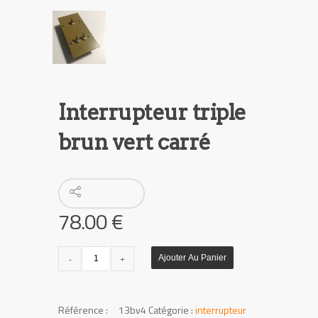
Interrupteur triple
brun vert carré
78.00
€
quantité
Ajouter Au Panier
de
Interrupteur
triple
UGS :
13bv4
Catégorie :
interrupteur