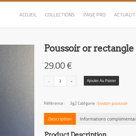
ACCUEIL
COLLECTIONS
PAGE PRO
ACTUALIT
Poussoir or rectangle
29.00
€
quantité
Ajouter Au Panier
de
Poussoir
or
UGS :
3g2
Catégorie :
bouton poussoir
rectangle
Description
Informations complémentai
Product Description