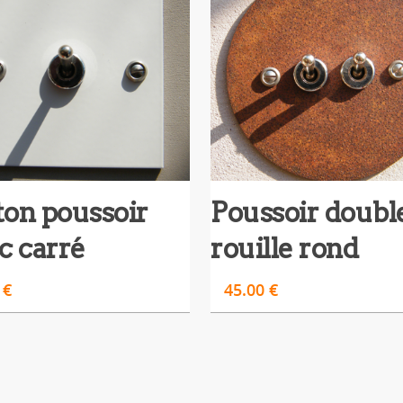
on poussoir
Poussoir doubl
c carré
rouille rond
0
€
45.00
€