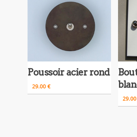
Poussoir acier rond
Bout
blan
29.00
€
29.0