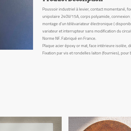
Poussoir industriel à levier, contact momentané, f
unipolaire 240V/15A, corps polyamide, connexion p
montage d’un télévariateur électronique ( disponi
variateur et interrupteur sans modification du circui
Norme NF. Fabriqué en France.
Plaque acier époxy or mat, face intérieure isolée
Fixation par vis et rondelles laiton (fournies), pou