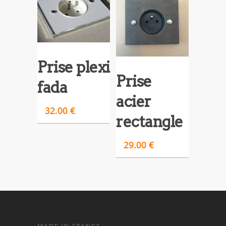
Prise plexi
Prise
fada
acier
32.00
€
rectangle
29.00
€