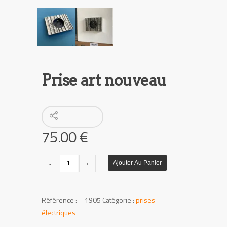
Prise art nouveau
75.00
€
quantité
Ajouter Au Panier
de
Prise
art
UGS :
1905
Catégorie :
prises
nouveau
électriques