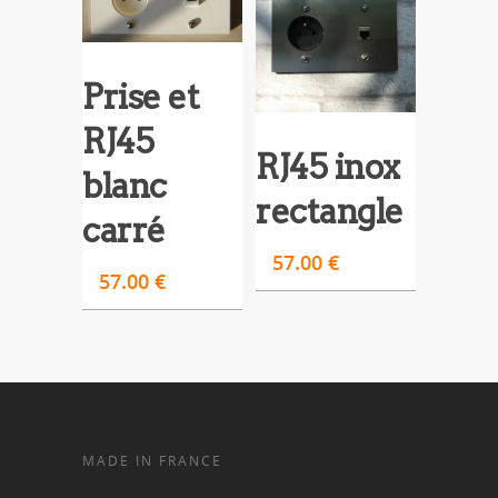
Prise et
RJ45
RJ45 inox
blanc
rectangle
carré
57.00
€
57.00
€
MADE IN FRANCE