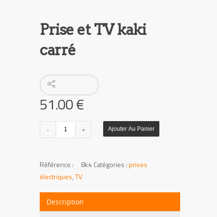
Prise et TV kaki
carré
51.00
€
quantité
Ajouter Au Panier
de
Prise
et
UGS :
8k4
Catégories :
prises
TV
électriques
,
TV
kaki
carré
Description