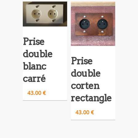
Prise
double
Prise
blanc
double
carré
corten
43.00
€
rectangle
43.00
€